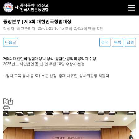
중앙본부 | 제5회 대한민국청렴대상
작성자
최고관리자
25-01-21 10:45
조회
2,412회
댓글
0건
다음글
검색
목록
답변
본문
'제5회 대한민국 청렴대상' 시상식 -청렴한 공직과 공익자 수상
2025년도 사단법인 공·신·연 주관 10명 수상자 선정
- 정치,교육,봉사 등 8개 부문 선정 -총재 나유인, 심사위원장 최원탁