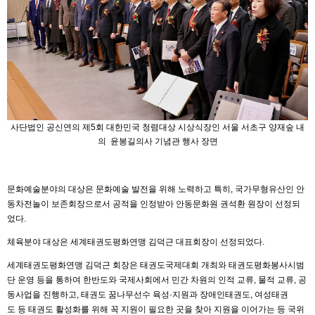
사단법인 공신연의 제5회 대한민국 청렴대상 시상식장인 서울 서초구 양재숲 내
의 윤봉길의사 기념관 행사 장면
문화예술분야의 대상은 문화예술 발전을 위해 노력하고 특히, 국가무형유산인 안
동차전놀이 보존회장으로서 공적을 인정받아 안동문화원 권석환 원장이 선정되
었다.
체육분야 대상은 세계태권도평화연맹 김덕근 대표회장이 선정되었다.
세계태권도평화연맹 김덕근 회장은 태권도국제대회 개최와 태권도평화봉사시범
단 운영 등을 통하여 한반도와 국제사회에서 민간 차원의 인적 교류, 물적 교류, 공
동사업을 진행하고, 태권도 꿈나무선수 육성·지원과 장애인태권도, 여성태권
도 등 태권도 활성화를 위해 꼭 지원이 필요한 곳을 찾아 지원을 이어가는 등 국위