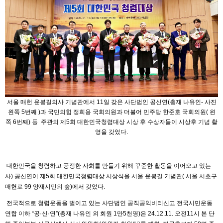
서울 매헌 윤봉길의사 기념관에서 11일 갖은 사단법인 공신연(총재 나유인- 사진
왼쪽 5번째 )과 국민의힘 정희용 국회의원과 더불어 민주당 한준호 국회의원( 왼
쪽 6번째) 등 주관의 제5회 대한민국청렴대상 시상 후 수상자들이 시상후 기념 촬
영을 갖었다.
대한민국을 청렴하고 공정한 사회를 만들기 위해 꾸준한 활동을 이어오고 있는
사) 공신연이 제5회 대한민국청렴대상 시상식을 서울 윤봉길 기념관( 서울 서초구
매헌로 99 양재시민의 숲)에서 갖었다.
전국적으로 청렴운동을 벌이고 있는 사단법인 공직공익비리신고 전국시민운동
연합 이하 “공·신·연”(총재 나유인 외 회원 1만5천명)은 24.12.11. 오전11시 본 단