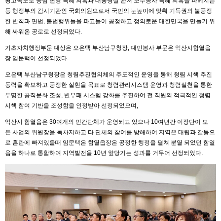
평고속도로 종점 변경 특혜 의혹과 대통령실 관저 보수공사 특혜 의혹을 파헤치는
등 행정부의 감시기관인 국회의원으로서 국민의 눈높이에 맞춰 기득권의 불공정
한 반칙과 편법, 불법행위들을 파고들어 공정하고 정의로운 대한민국을 만들기 위
해 싸워온 공로로 선정되었다.
기초자치행정부문 대상은 오은택 부산남구청장, 대민봉사 부문은 익산시함열읍
장 임문택이 선정되었다.
오은택 부산남구청장은 청렴추진협의체의 주도적인 운영을 통해 청렴 시책 추진
동력을 확보하고 공정한 실현을 목표로 청렴관리시스템 운영과 청렴실천을 통한
투명한 공직문화 조성, 반부패 시스템 강화를 추진하여 전 직원의 적극적인 청렴
시책 참여 기반을 조성함을 인정받아 선정되었으며,
익산시 함열읍은 30여개의 민간단체가 운영되고 있으나 10여년간 이장단이 모
든 사업의 위원장을 독차지하고 타 단체의 참여를 방해하여 지역은 대립과 갈등으
로 혼란에 빠져있을때 임문택은 함열읍장은 공정한 행정을 펼쳐 분열 되었던 함열
읍을 하나로 통합하여 지역발전을 10년 앞당기는 성과를 거두어 선정되었다.