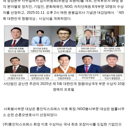
체 중앙본부 사무실에서 심사위원회(위원장 최원탁)를 개최, 전국후보자 58명 중
각 분야별로 정치인, 기업인, 문화체육인, NGO, 자치단체등 8개부문 10명의 수상
자를 선정하고, 2025.01.11. 오후 2시 매헌 윤봉길의사 기념관 대강당에서 「제5
회 대한민국 청렴대상」시상식을 개최하였다.
사단법인 공신연 주관의 2025년 제 5회 대한민국 청렴대상 8개 부문 수상자 10명
영예의 프로필
사회봉사부문 대상은 통인익스프레스 이호 회장, NGO봉사부문 대상은 법률사무
소 순천 손훈모변호사가 선정되었다.
(주)통인익스프레스 회장 이호 수상자는 국내 최초 포장이사를 도입한 기업인으