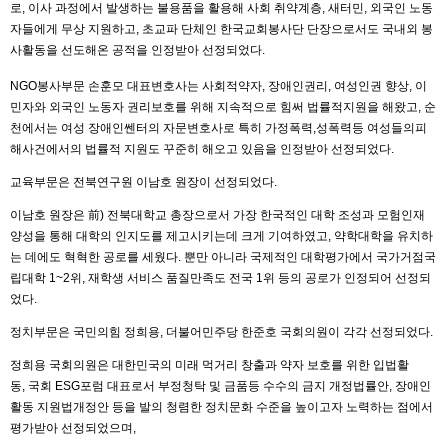
로, 이사 과정에서 발생하는 불용품을 활용해 사회 취약계층, 새터민, 외국인 노동
자들에게 무상 지원하고, 초교파 단체인 한국교회봉사단 단장으로서도 국내외 봉
사활동을 선도해온 공적을 인정받아 선정되었다.
NGO봉사부문 손훈모 대표변호사는 사회적약자, 장애인권리, 여성인권 향상, 이
민자와 외국인 노동자 권리보호를 위해 지속적으로 힘써 법률적지원을 해왔고, 순
천에서는 여성 장애인쎈터의 자문변호사로 특히 가정폭력,성폭력등 여성들의피
해사건에서의 법률적 지원도 꾸준히 해오고 있음을 인정받아 선정되었다.
교육부문은 전북연구원 이남호 원장이 선정되었다.
이남호 원장은 前) 전북대학교 총장으로서 가장 한국적인 대학 조성과 모험인재
양성을 통해 대학의 인지도를 제고시키는데 크게 기여하였고, 약학대학을 유치하
는 데에도 혁혁한 공로를 세웠다. 뿐만 아니라 국제적인 대학평가에서 국가거점국
립대학 1~2위, 재학생 서비스 품질만족도 전국 1위 등의 공로가 인정되어 선정되
었다.
정치부문은 국민의힘 정희용, 더불어민주당 한준호 국회의원이 각각 선정되었다.
정희용 국회의원은 대한민국의 미래 먹거리 창출과 약자 보호를 위한 입법활
동, 국회 ESG포럼 대표로서 부정청탁 및 금품등 수수의 금지 개정법률안, 장애인
활동 지원법개정안 등을 발의 청렴한 정치문화 수준을 높이고자 노력하는 점에서
평가받아 선정되었으며,