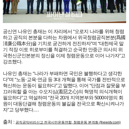
공신연 나유인 총재는 이 자리에서 “오로지 나라를 위해 청렴
하고 공직의 본분을 다하는 차원에서 위국청렴공직본분(爲國
淸廉公職本分)을 기치로 굳건하게 전진하자”며 “대한제국 말
기 적장 이토 히로부미를 척결하고 순국한 안중근 의사의 위
국헌신군인본분의 정신을 이제 청렴운동으로 이어 나가자”고
강조했다.
나유인 총재는 “나라가 부패하면 국민은 불행하다고 생각한
다”며 “노동·교육·연금 등 3대 개혁을 통해 국가를 전반적으로
혁신하는 운동이 필요하다”고 말했다. 이어 “단점과 잘못을 부
끄러워할 줄 아는 수오지심(羞惡之心)의 혁명적 의식개혁이
필요하다”고 역설하며 “전국 20개 지역본부와 5000여명의 회
원이 대동단결해 청렴운동의 불길을 전국으로 확산시켜나가
자”고 당부했다.…
출처 :
공직공익비리신고 전국시민운동연합, 청렴운동 본격화 (fnewstv.com)