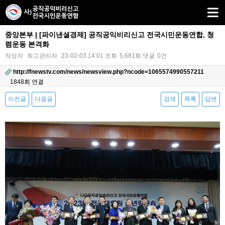
중앙본부 | [파이낸셜경제] 공직공익비리신고 전국시민운동연합, 청
렴운동 본격화
작성자
최고관리자
23-02-03 14:01
조회
5,681회
댓글
0건
http://fnewstv.com/news/newsview.php?ncode=1065574990557211
1848회 연결
이전글
다음글
검색
목록
답변
본문