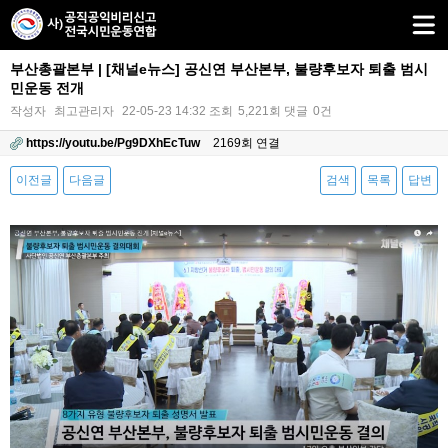
부산총괄본부 | [채널e뉴스] 공신연 부산본부, 불량후보자 퇴출 범시
민운동 전개
작성자
최고관리자
22-05-23 14:32
조회
5,221회
댓글
0건
https://youtu.be/Pg9DXhEcTuw
2169회 연결
이전글
다음글
검색
목록
답변
본문