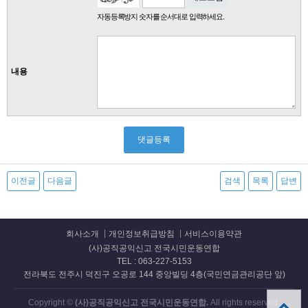
자동등록방지 숫자를 순서대로 입력하세요.
내용
이전글
다음글
검색
목록
답변
회사소개
개인정보취급방침
서비스이용약관
(사)공직공익신고 전국시민운동연합
TEL : 063-227-5153
전라북도 전주시 덕진구 오공로 144 중앙빌딩 4층(국민연금관리공단 앞)
Copyright ©
(사)공직공익신고 전국시민운동연합.
All rights reserved.