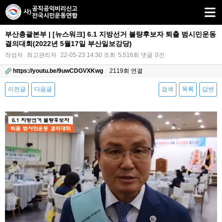
부산총괄본부 | [뉴스워크] 6.1 지방선거 불량후보자 퇴출 범시민운동
결의대회(2022년 5월17일 부산일보강당)
작성자
최고관리자
22-05-23 14:30
조회
5,516회
댓글
0건
https://youtu.be/9uwCDGVXKwg
2119회 연결
이전글
다음글
검색
목록
답변
본문