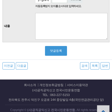
자동등록방지 숫자를 순서대로 입력하세요.
내용
이전글
다음글
검색
목록
답변
회사소개
개인정보취급방침
서비스이용약관
(사)공직공익신고 전국시민운동연합
TEL : 063-227-5153
전라북도 전주시 덕진구 오공로 144 중앙빌딩 4층(국민연금관리공단 앞)
Copyright ©
(사)공직공익신고 전국시민운동연합.
All rights reserved.