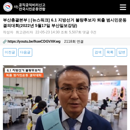
부산총괄본부 | [뉴스워크] 6.1 지방선거 불량후보자 퇴출 범시민운동
결의대회(2022년 5월17일 부산일보강당)
작성자
최고관리자
22-05-23 14:30
조회
5,507회
댓글
0건
https://youtu.be/9uwCDGVXKwg
2118회 연결
이전글
다음글
검색
목록
답변
본문