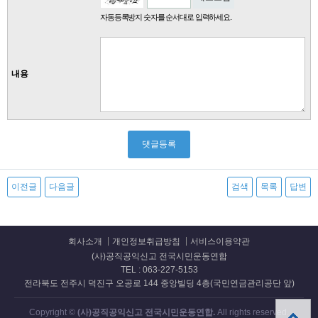
자동등록방지 숫자를 순서대로 입력하세요.
내용
이전글
다음글
검색
목록
답변
회사소개
개인정보취급방침
서비스이용약관
(사)공직공익신고 전국시민운동연합
TEL : 063-227-5153
전라북도 전주시 덕진구 오공로 144 중앙빌딩 4층(국민연금관리공단 앞)
Copyright ©
(사)공직공익신고 전국시민운동연합.
All rights reserved.