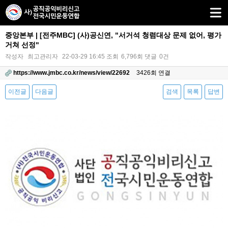
중앙본부 | [전주MBC] (사)공신연, "서거석 청렴대상 문제 없어, 평가
거쳐 선정"
작성자
최고관리자
22-03-29 16:45
조회
6,796회
댓글
0건
https://www.jmbc.co.kr/news/view/22692
3426회 연결
이전글
다음글
검색
목록
답변
본문