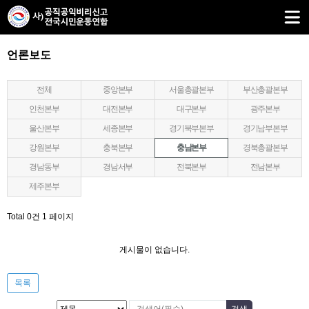
언론보도
전체
중앙본부
서울총괄본부
부산총괄본부
인천본부
대전본부
대구본부
광주본부
울산본부
세종본부
경기북부본부
경기남부본부
강원본부
충북본부
충남본부
경북총괄본부
경남동부
경남서부
전북본부
전남본부
제주본부
Total 0건
1 페이지
게시물이 없습니다.
목록