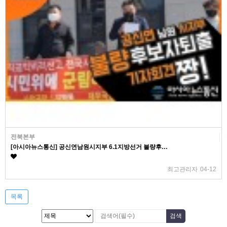
전북본부
[아시아뉴스통신] 공신연남원시지부 6.1지방선거 불량후…
최고관리자
04-12
목록