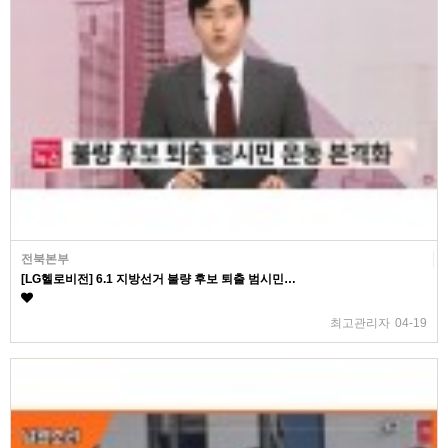
전북본부
[LG헬로비전] 6.1 지방선거 불량 후보 퇴출 범시민…
최고관리자
04-19