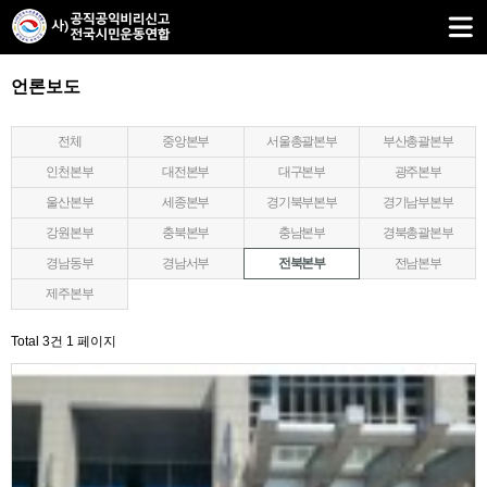
언론보도
전체
중앙본부
서울총괄본부
부산총괄본부
인천본부
대전본부
대구본부
광주본부
울산본부
세종본부
경기북부본부
경기남부본부
강원본부
충북본부
충남본부
경북총괄본부
경남동부
경남서부
전북본부
전남본부
제주본부
Total 3건
1 페이지