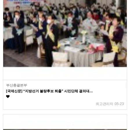
부산총괄본부
[국제신문] “지방선거 불량후보 퇴출” 시민단체 결의대…
최고관리자
05-23