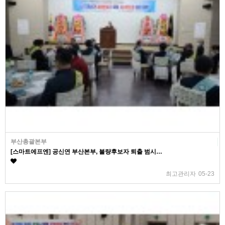
부산총괄본부
[스마트에프엔] 공신연 부산본부, 불량후보자 퇴출 범시…
최고관리자
05-23