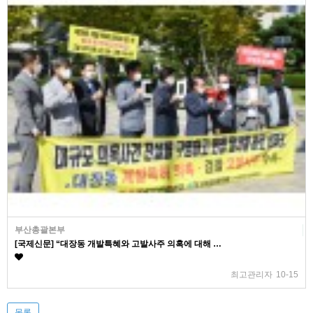
부산총괄본부
[국제신문] “대장동 개발특혜와 고발사주 의혹에 대해 …
최고관리자
10-15
목록