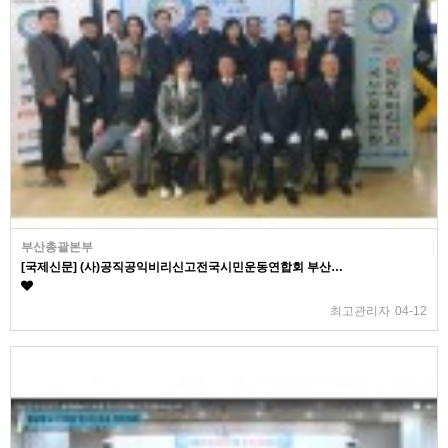
부산총괄본부
[국제신문] (사)공직공익비리신고전국시민운동연합회 부산…
최고관리자
04-12