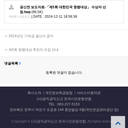
공신연 보도자료-「제5회 대한민국 청렴대상」 수상자 선
정.hwp
(96.5K)
|
DATE : 2024-12-11 18:56:38
454회 다운로드
2024년도 기부금 결산서 공지
제5회 청렴대상 추천자 모집 안내
댓글목록
0
등록된 댓글이 없습니다.
회사소개
개인정보취급방침
서비스이용약관
(사)공직공익신고 전국시민운동연합
TEL : 063-227-5153
전라북도 전주시 덕진구 오공로 144 중앙빌딩 4층(국민연금관리공단 앞)
Copyright ©
(사)공직공익신고 전국시민운동연합.
All rights reserved.