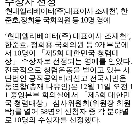
수상자 선정
(
)
’,
현대엘리베이터
주
대표이사 조재천
한
‘
,
10
준호
정희용 국회의원 등
명 영예
‘
현대엘리베이터
(
주
)
대표이사 조재천
’,
한준호
,
정희용 국회의원 등
9
개부문에
서
10
명이
「
제
5
회 대한민국 청렴대
상
」
수상자로 선정되는 영예를 안았다
.
전국적으로 청렴운동을 벌이고 있는 사
단법인 공직공익비리신고 전국시민운
동연합
(
총재 나유인
)
은
12
월
11
일 오전
1
1
중앙본부 회의실에서
「
제
5
회 대한민
국 청렴대상
」
심사위원회
(
위원장 최원
탁
)
를 열어
58
명의 신청자 중 각 분야별
로
10
명의 수상자를 선정했다
.