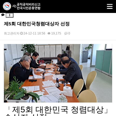
제5회 대한민국청렴대상자 선정
최고관리자
24-12-11 18:56
19,175
0
본문
「
제
5
회 대한민국 청렴대상
」