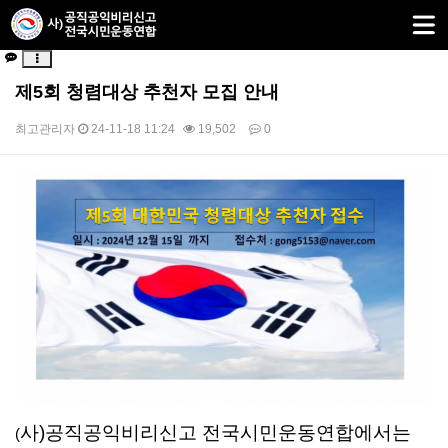
제5회 청렴대상 추천자 모집 안내
최고관리자
24-11-18 11:24
19,502
0
본문
사)공직공익비리신고 전국시민운동연합에서는
(