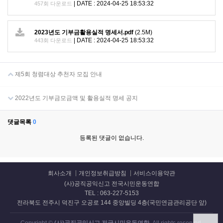
|
DATE : 2024-04-25 18:53:32
457회 다운로드
2023년도 기부금활용실적 명세서.pdf
(2.5M)
|
DATE : 2024-04-25 18:53:32
443회 다운로드
제5회 청렴대상 추천자 모집 안내
2022년도 기부금모금액 및 활용실적 명세 공지
댓글목록
0
등록된 댓글이 없습니다.
회사소개
개인정보취급방침
서비스이용약관
(사)공직공익신고 전국시민운동연합
TEL : 063-227-5153
전라북도 전주시 덕진구 오공로 144 중앙빌딩 4층(국민연금관리공단 앞)