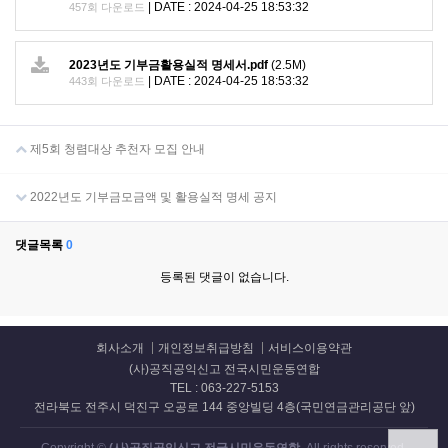
|
DATE : 2024-04-25 18:53:32
457회 다운로드
2023년도 기부금활용실적 명세서.pdf
(2.5M)
|
DATE : 2024-04-25 18:53:32
443회 다운로드
제5회 청렴대상 추천자 모집 안내
2022년도 기부금모금액 및 활용실적 명세 공지
댓글목록
0
등록된 댓글이 없습니다.
회사소개
개인정보취급방침
서비스이용약관
(사)공직공익신고 전국시민운동연합
TEL : 063-227-5153
전라북도 전주시 덕진구 오공로 144 중앙빌딩 4층(국민연금관리공단 앞)