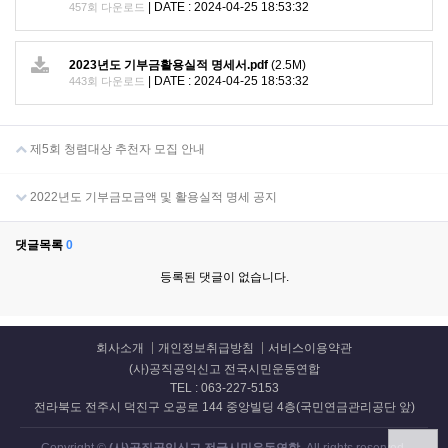
|
DATE : 2024-04-25 18:53:32
457회 다운로드
2023년도 기부금활용실적 명세서.pdf
(2.5M)
|
DATE : 2024-04-25 18:53:32
443회 다운로드
제5회 청렴대상 추천자 모집 안내
2022년도 기부금모금액 및 활용실적 명세 공지
댓글목록
0
등록된 댓글이 없습니다.
회사소개
개인정보취급방침
서비스이용약관
(사)공직공익신고 전국시민운동연합
TEL : 063-227-5153
전라북도 전주시 덕진구 오공로 144 중앙빌딩 4층(국민연금관리공단 앞)